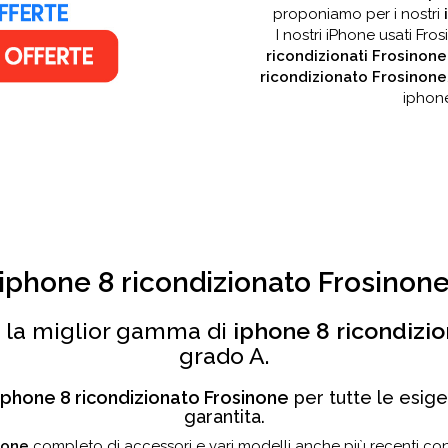
proponiamo per i nostri
I nostri iPhone usati Fro
ricondizionati Frosinone
ricondizionato Frosinone
iphone
iphone 8 ricondizionato Frosinon
e la miglior gamma di
iphone 8 ricondizi
grado A.
iphone 8 ricondizionato Frosinone
per tutte le esige
garantita.
none
completo di accessori e vari modelli anche più recenti co