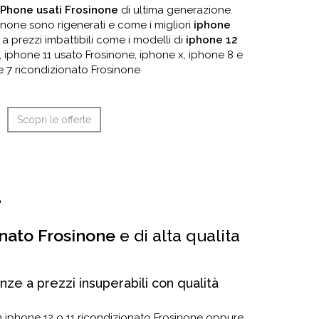
iPhone usati Frosinone
di ultima generazione.
sinone sono rigenerati e come i migliori
iphone
a prezzi imbattibili come i modelli di
iphone 12
, iphone 11 usato Frosinone, iphone x, iphone 8 e
 7 ricondizionato Frosinone
Scopri le offerte
e
onato Frosinone
e di alta qualita
nze a prezzi insuperabili con qualità
n iphone 12 o 11 ricondizionato Frosinone oppure