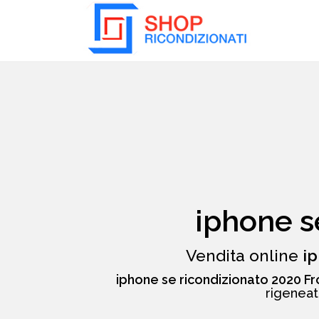
Collassa/Espandi
iphone s
Vendita online
ip
iphone se ricondizionato 2020 F
rigeneati