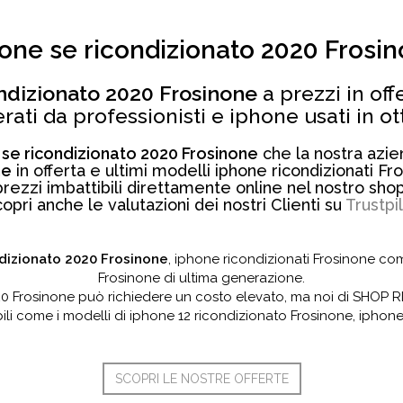
one se ricondizionato 2020 Frosi
ndizionato 2020 Frosinone
a prezzi in off
erati da professionisti e iphone usati in o
 se ricondizionato 2020 Frosinone
che la nostra azien
ne
in offerta e ultimi modelli iphone ricondizionati Fr
prezzi imbattibili direttamente online nel nostro shop
opri anche le valutazioni dei nostri Clienti su
Trustpi
dizionato 2020 Frosinone
, iphone ricondizionati Frosinone co
Frosinone di ultima generazione.
0 Frosinone può richiedere un costo elevato, ma noi di SHOP RI
bili come i modelli di iphone 12 ricondizionato Frosinone, iphone
SCOPRI LE NOSTRE OFFERTE