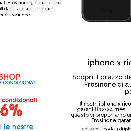
nati Frosinone
garantiti come
fidabilità, durata e design
nerati Frosinone.
iphone x r
Scopri il prezzo d
Frosinone
di a
p
Il nostri
iphone x ric
garantiti 12-24 mesi
questo vi proponiamo 
Frosinone
garant
Tantissimi i modelli di
iph