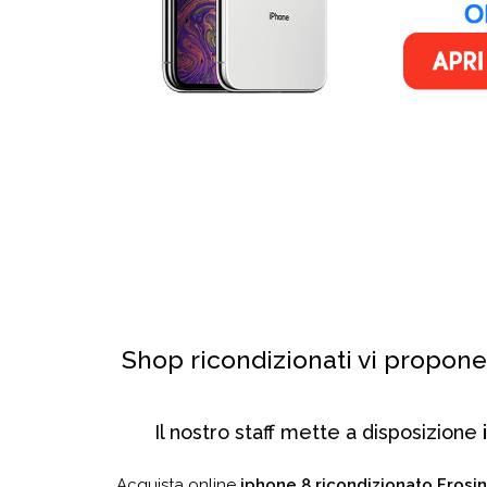
Shop ricondizionati vi propon
Il nostro staff mette a disposizione
Acquista online
iphone 8 ricondizionato Frosi