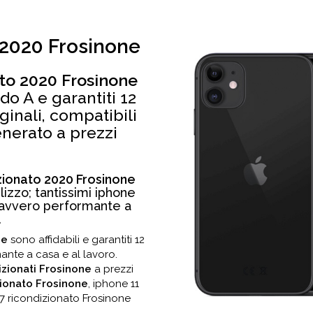
 2020 Frosinone
ato 2020 Frosinone
o A e garantiti 12
ginali, compatibili
enerato a prezzi
zionato 2020 Frosinone
lizzo; tantissimi iphone
 davvero performante a
.
ne
sono affidabili e garantiti 12
ante a casa e al lavoro.
izionati Frosinone
a prezzi
zionato Frosinone
, iphone 11
7 ricondizionato Frosinone